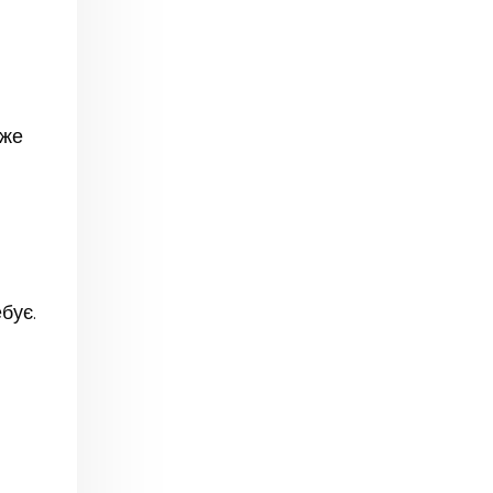
оже
бує.