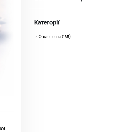
Категорії
Оголошення
(165)
і
ої