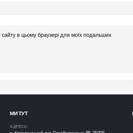
су сайту в цьому браузері для моїх подальших
МИ ТУТ
АДРЕСА:
м. Кропивницький, вул. Преображенська 88, 25006