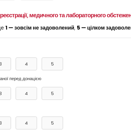
у реєстрації, медичного та лабораторного обстеже
 де
1 — зовсім не задоволений
,
5 — цілком задовол
3
4
5
иманої перед донацією
3
4
5
3
4
5