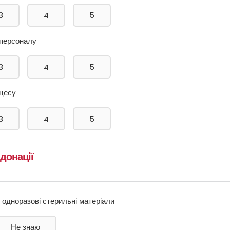
3
4
5
 персоналу
3
4
5
оцесу
3
4
5
 донації
 одноразові стерильні матеріали
Не знаю