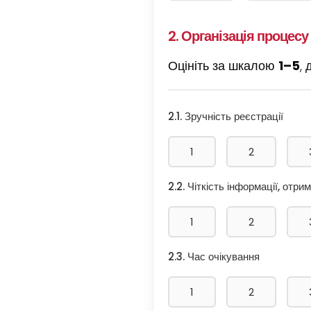
2. Організація процес
Оцініть за шкалою
1–5
,
2.1. Зручність реєстрації
1
2
2.2. Чіткість інформації, отр
1
2
2.3. Час очікування
1
2