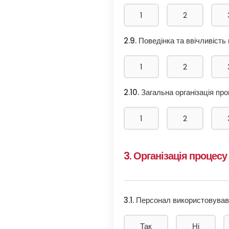
1
2
2.9. Поведінка та ввічливість
1
2
2.10. Загальна організація пр
1
2
3. Організація процесу
3.1. Персонал використовував
Так
Ні