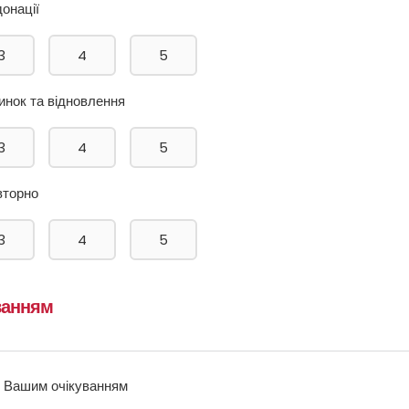
донації
3
4
5
инок та відновлення
3
4
5
вторно
3
4
5
уванням
ав Вашим очікуванням