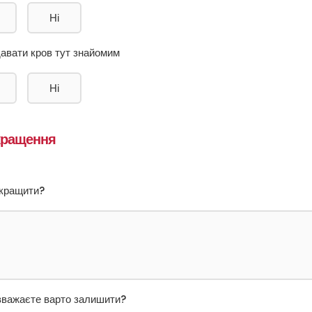
Ні
давати кров тут знайомим
Ні
окращення
окращити?
вважаєте варто залишити?