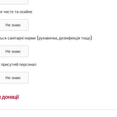
ня чисте та охайне
Не знаю
ься санітарні норми (рукавички, дезінфекція тощо)
Не знаю
 присутній персонал
Не знаю
 донації