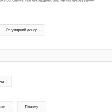
умка допоможе нам покращити якість обслуговування.
Регулярний донор
ча
ити
Плазму