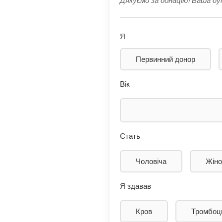
Дякуємо за донацію! Ваша д
Я
Первинний донор
Вік
Стать
Чоловіча
Жіно
Я здавав
Кров
Тромбоц