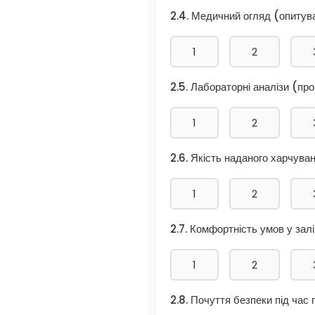
2.4. Медичний огляд (опитува
1
2
2.5. Лабораторні аналізи (пр
1
2
2.6. Якість наданого харчуван
1
2
2.7. Комфортність умов у залі
1
2
2.8. Почуття безпеки під час