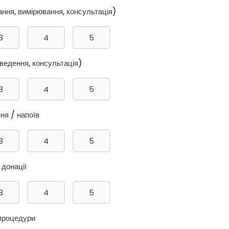
ння, вимірювання, консультація)
3
4
5
оведення, консультація)
3
4
5
ня / напоїв
3
4
5
 донації
3
4
5
 процедури