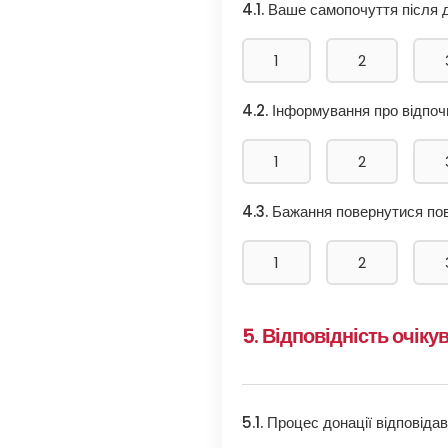
4.1. Ваше самопочуття після 
1
2
4.2. Інформування про відпоч
1
2
4.3. Бажання повернутися по
1
2
5. Відповідність очік
5.1. Процес донації відповід